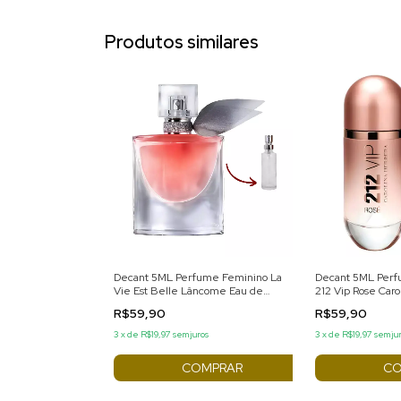
Produtos similares
Decant 5ML Perfume Feminino La
Decant 5ML Perf
Vie Est Belle Lâncome Eau de
212 Vip Rose Caro
Parfum
de Parfum
R$59,90
R$59,90
3
x
de
R$19,97
sem juros
3
x
de
R$19,97
sem ju