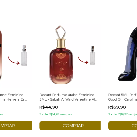
ume Feminino
Decant Perfume árabe Feminino
Decant 5ML Per
lina Herrera Eau
5ML - Sabah Al Ward Valentine Al
Good Girl Caroli
Wataniah Eau de Parfum
Parfum
R$44,90
R$59,90
ros
3
x
de
R$14,97
sem juros
3
x
de
R$19,97
sem ju