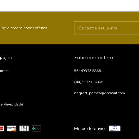
-se e receba nossas ofertas.
gação
Entre em contato
fumes
5544997316368
(44) 9 9731-6368
negrett_perobal@hotmail.com
 de Privacidade
Meios de envio