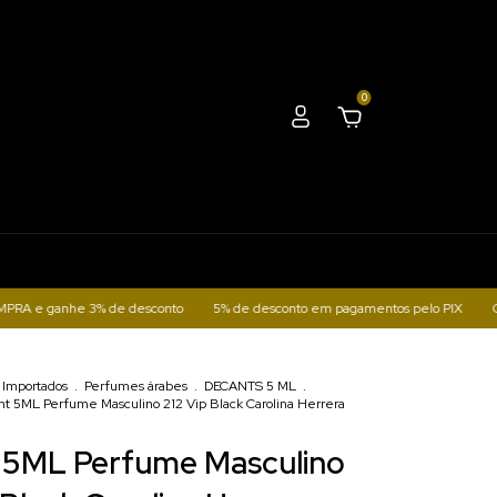
0
anhe 3% de desconto
5% de desconto em pagamentos pelo PIX
Compras pel
Importados
.
Perfumes árabes
.
DECANTS 5 ML
.
t 5ML Perfume Masculino 212 Vip Black Carolina Herrera
 5ML Perfume Masculino