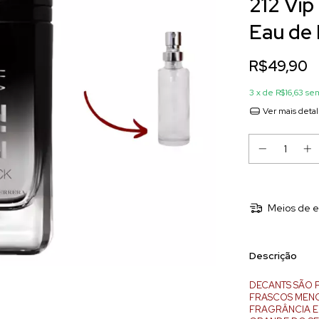
212 Vip
Eau de
R$49,90
3
x de
R$16,63
sem
Ver mais deta
Meios de e
Descrição
DECANTS SÃO 
FRASCOS MENOR
FRAGRÂNCIA E