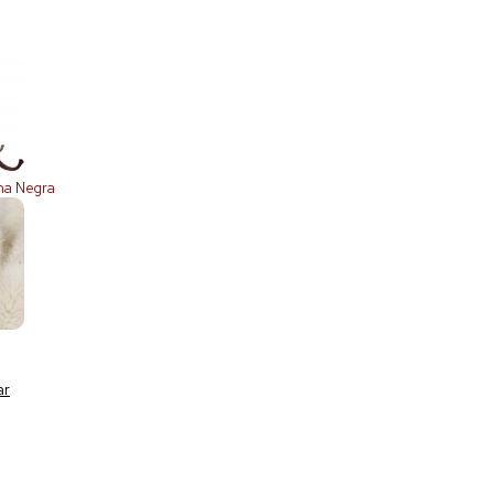
ha Negra
ar