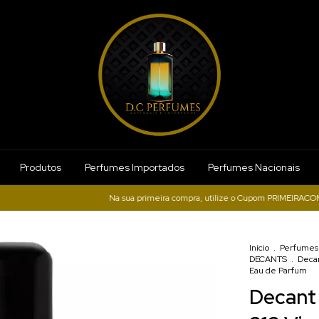
Produtos
Perfumes Importados
Perfumes Nacionais
Na sua primeira compra, utilize o Cupom PRIMEIRACOMPRA e g
Início
.
Perfumes 
DECANTS
.
Decan
Eau de Parfum
Decant