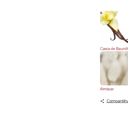
Casca de Baunil
Almíscar
Compartilh