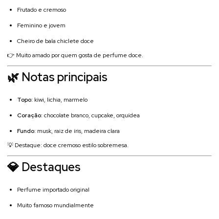
Frutado e cremoso
Feminino e jovem
Cheiro de bala chiclete doce
👉 Muito amado por quem gosta de perfume doce.
🌿 Notas principais
Topo:
kiwi, lichia, marmelo
Coração:
chocolate branco, cupcake, orquídea
Fundo:
musk, raiz de íris, madeira clara
💡 Destaque: doce cremoso estilo sobremesa.
💎 Destaques
Perfume importado original
Muito famoso mundialmente