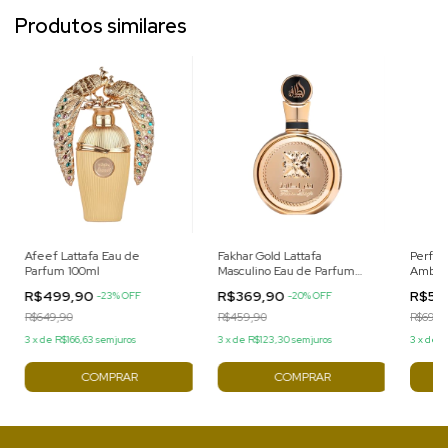
Produtos similares
Afeef Lattafa Eau de
Fakhar Gold Lattafa
Perfum
Parfum 100ml
Masculino Eau de Parfum
Amber
100ml
R$499,90
R$369,90
R$59
-
23
%
OFF
-
20
%
OFF
R$649,90
R$459,90
R$699,
3
x
de
R$166,63
sem juros
3
x
de
R$123,30
sem juros
3
x
de
R