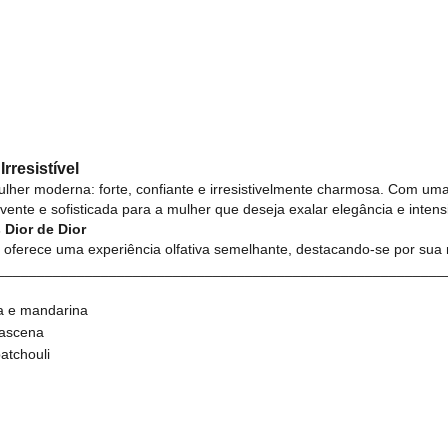
rresistível
ulher moderna: forte, confiante e irresistivelmente charmosa. Com um
ente e sofisticada para a mulher que deseja exalar elegância e intens
 Dior de Dior
y oferece uma experiência olfativa semelhante, destacando-se por sua 
________________________________________________________
a e mandarina
ascena
atchouli