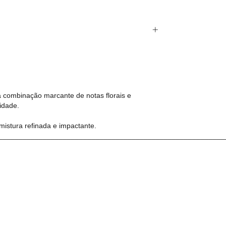
a combinação marcante de notas florais e
idade.
mistura refinada e impactante.
________________________________________________________