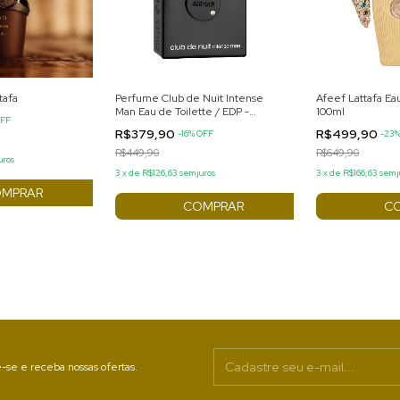
tafa
Perfume Club de Nuit Intense
Afeef Lattafa Ea
Man Eau de Toilette / EDP -
100ml
FF
(inspiração Aventus Creed) 105ml
R$379,90
R$499,90
-
16
%
OFF
-
23
R$449,90
R$649,90
uros
3
x
de
R$126,63
sem juros
3
x
de
R$166,63
sem j
-se e receba nossas ofertas.