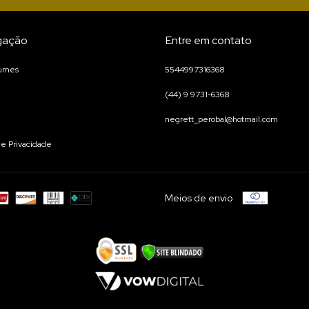
gação
Entre em contato
fumes
5544997316368
(44) 9 9731-6368
negrett_perobal@hotmail.com
 de Privacidade
Meios de envio