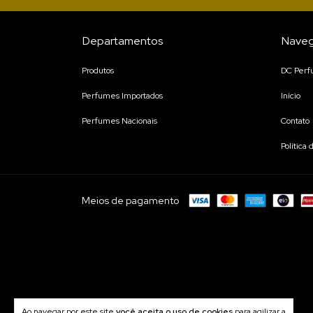
Departamentos
Nave
Produtos
DC Per
Perfumes Importados
Início
Perfumes Nacionais
Contato
Política
Meios de pagamento
Ao navegar por este site
você aceita o uso de cookies
para agilizar a